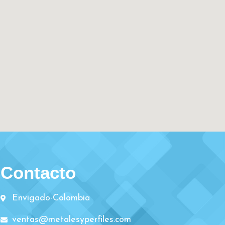
Contacto
Envigado-Colombia
ventas@metalesyperfiles.com